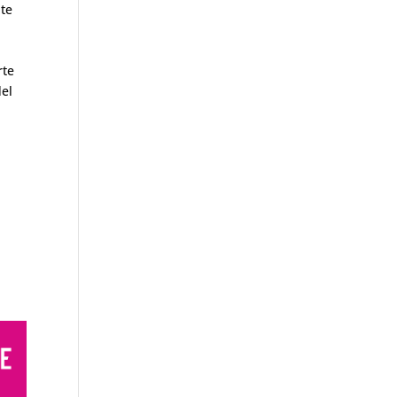
 te
rte
del