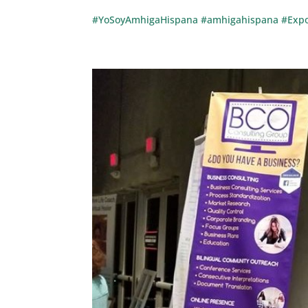
#YoSoyAmhigaHispana
#amhigahispana
#Exp