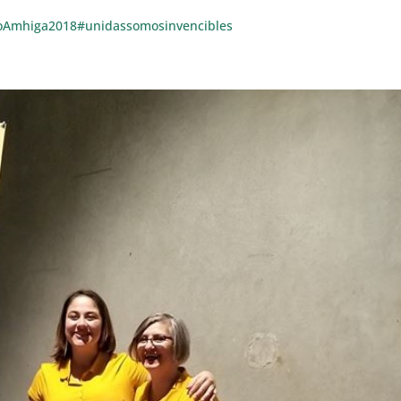
oAmhiga2018
#unidassomosinvencibles