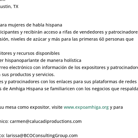
ustin, TX
 para mujeres de habla hispana
articipantes y recibirán acceso a rifas de vendedores y patrocinadore
esión, niveles de azúcar y más para las primeras 60 personas que
sitores y recursos disponibles
er hispanoparlante de manera holística
correo electrónico con información de los expositores y patrocinador
sus productos y servicios.
es y patrocinadores con los enlaces para sus plataformas de redes
s de Amhiga Hispana se familiaricen con los negocios que respald
su mesa como expositor, visite
www.expoamhiga.org
y para
ronico: carmen@calucadiproductions.com
onico: larissa@BCOConsultingGroup.com